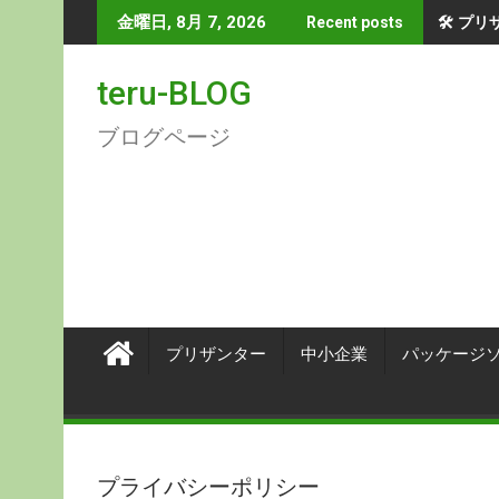
Skip
🛠 プ
金曜日, 8月 7, 2026
Recent posts
to
content
teru-BLOG
ブログページ
プリザンター
中小企業
パッケージ
プライバシーポリシー