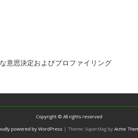
的な意思決定およびプロファイリング
Copyright © All rights reserved
oudly powered by WordPress
|
Theme: SuperMag by
Acme The