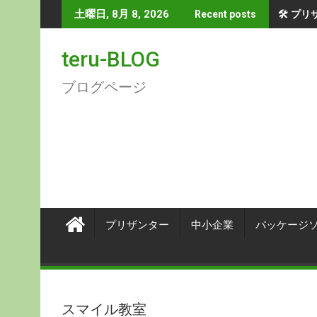
Skip
🛠 プ
土曜日, 8月 8, 2026
Recent posts
to
content
teru-BLOG
ブログページ
プリザンター
中小企業
パッケージ
スマイル教室